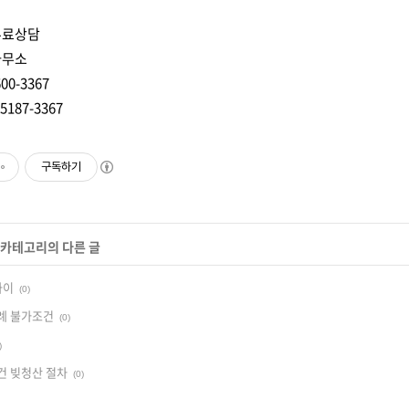
무료상담
사무소
0-3367
187-3367
구독하기
' 카테고리의 다른 글
차이
(0)
례 불가조건
(0)
)
건 빚청산 절차
(0)