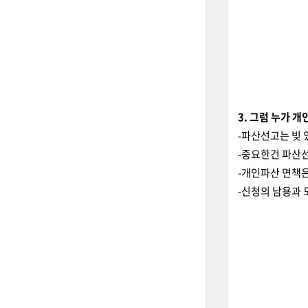
3. 그럼 누가 
-파산선고는 빚 
-중요한건 파산선
-개인파산 면책은
-신청의 남용과