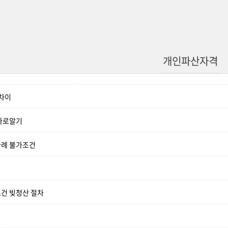
개인파산자격
 차이
바로알기
사례 불가조건
건 빚청산 절차