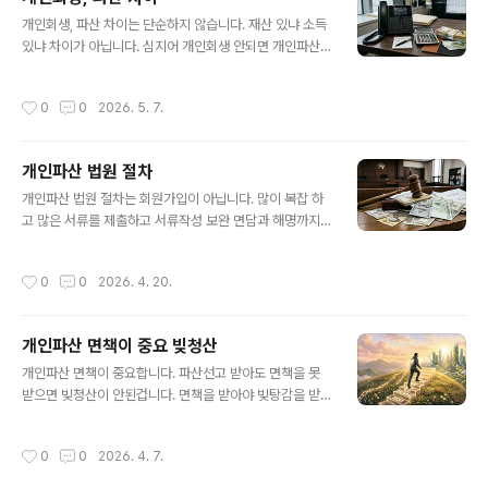
나 빚 못 갚을 상황이면 파산선고는 쉽게 받습니다. 하지만
글 내용
면책은 다른 이야기 입니다. 파산 선고 후 면책을 받아야 빚
개인회생, 파산 차이는 단순하지 않습니다. 재산 있냐 소득
탕감 완성인데 면책심사를 통과 못 하는 분들은 개인파산
있냐 차이가 아닙니다. 심지어 개인회생 안되면 개인파산
신청 할 필요도 없는 분들입니다. 파산선고는 아무 의미 없
되겠지 하는 단순 둘 중 하나는 된다 생각 하는 분들도 많은
는 거 알아두고 면책이 가능한지를 꼼꼼히 상담 받고 시작
데 둘 다 안되는 경우 정말 많습니다. 특히 개인파산 면책은
작성시간
0
0
2026. 5. 7.
해야 합니다. 2. 파산신청자격..
개인회생 보다 더 더 엄격한 기준으로 심사를 하기 때문에
회생 안되면 파산 하지 뭐? 이런게 오히려 반대 입니다. 개
인파산 면책 기준이 안되서 직장 구해서 개인회생을 하는
개인파산 법원 절차
사례가 더 많습니다. 이런 착각 오해가 생기는 이유는 간단
글 내용
합니다. 파산선고는 쉽지만 면책은 어렵습니다. 개인파산
개인파산 법원 절차는 회원가입이 아닙니다. 많이 복잡 하
에서 면책을 못 받으면 아무 의미 없는 파산선고 결정만 남
고 많은 서류를 제출하고 서류작성 보완 면담과 해명까지
습니다. 면책을 받아야 빚탕감 완성 입니다.1. 개인회생, 파
만만히 보고 신청 할 수 없는 절차 입니다. 근데 개인파산
산 차이 - 개인회생과 파산 차이리 단순히 둘 중 하나는 된
신청을 그냥 법원에 혼자 신청서 내면 되는 회원가입 같이
작성시간
0
0
2026. 4. 20.
다가 아니고 둘 ..
생각 하는 분들도 있는데 절대 그렇지 않습니다. 그리고 법
원이 어서오세요 도와드리겠습니다 이러지 않습니다. 법원
은 냉정하게 심사만 하고 기각 낼 뿐 아무것도 도와 주는 기
개인파산 면책이 중요 빚청산
관이 아닙니다. 따라서 절차를 대신 관리 해주는 개인파산
글 내용
법무사 사무소를 찾아 비용 주고 사건 의뢰를 하세요.1. 개
개인파산 면책이 중요합니다. 파산선고 받아도 면책을 못
인파산 절차 시작- 먼저 전화로 내가 개인파산 신청하면 면
받으면 빚청산이 안된겁니다. 면책을 받아야 빚탕감을 받
책까지 받을 조건이 되는지 부터 무료상담전화(1600-33
고 빚이 없어 진겁니다. 파산선고는 쉽게 받지만 면책은 파
67) 해보세요. 많은 분들이 빚 갚기 힘들어 파산 문의를 하
산관재인의 꼼꼼한 면책심사를 통과 해야 면책을 받을 수
작성시간
0
0
2026. 4. 7.
지만 실제 면책 조건 되..
있습니다. 면책을 못 받을 예상 되는 개인파산 신처은 할 필
요가 없다고 보면 됩니다. 간혹 파산 신청 가능하다라고 현