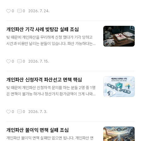
직 있습니다. 이런 곳은 손님이 추천으로 계속 오기 때문에
득이 없다고 해서 빚을 전액탕감 받는 조건이 되는게 아닙
광고비를 많이 쓸 필요 없어 비용이 아직 쌉니다. 부천법무
작성시간
0
0
2026. 7. 24.
니다. 법원은 신청의 남용과 도덕적 해이를 검토하기 때문
사 노재승 사무소도 비용 저렴하고 업무 처리 잘 해주니 꼭
에 소득이 없다는 이유 하나로 빚을 전액탕감 해주지 않습
상담 후 비용도 비교 해보..
니다. 가령 노인이 나는 소득이 없으니 대출 전부 받아서 아
개인파산 기각 사례 빚탕감 실패 조심
들 빚 대신 갚아주고 나는 노인 파산 해야 겠다 문의 하는
글 내용
분들이 있는데 기각 입니다. 소득 없고 재산없는 노인이라
빚 때문에 개인파산을 무리하게 신청 했다가 기각 당하고
고 남의 빚을 전부 땡겨 받아 아들 주고 탕감 받을 자격이
시간과 비용만 날리는 분들이 있습니다. 파산 가능하다는
있는게 아닙니다. 이렇게 잘 못 알고 문의 하는 분들이 2명
말만 믿고 진행 하지 마세요. 파산은 가능하지만 면책이 된
중 1명입니다. 1. 개인파산 면책이 중요한 이유- 개인파산
다고는 안했다고 면책 실패에 대한 내용 인지를 못하고 신
작성시간
0
0
2026. 7. 15.
을 신청 하는 이유는..
청 하는 분들도 있는데 분명히 알아야 합니다. 개인파산 신
청에서 파산선고는 의미 없고 면책을 받아야 빚탕감 완성
입니다. 면책 기각시 환불 됩니다 하는 곳에 신청해야 확실
개인파산 신청자격 파산선고 면책 핵심
합니다. 사실 개인파산 실무자는 상담에서 면책이 불가능
글 내용
한거 5분이면 알 수 있습니다.1. 개인파산 기각 사례- 주식
빚 때문에 개인파산 신청자격 문의를 하는 분들 2명 중 1명
으로 생긴 빚은 탕감이 불가능 합니다. 파산선고는 받아도
은 면책이 불가능 하거나 청산가치 환가금액이 크게 나와
면책이 불가능해 빚탕감은 불가능합니다. 마찬가지로 토
서 신청자격이 안되는 분들이 많습니다. 개인파산 신청자
토, 도박, 카지노등 사행성 채무 사유는 면책 불가능하고 빚
격에서 구분을 해야 하는 문제가 파산선고는 쉽게 받을 수
작성시간
0
0
2026. 7. 3.
탕감 제외 입니다. 비면책 채권이라고..
있지만, 면책은 어렵습니다. 면책심사를 통과해서 빚탕감
을 받는 것 입니다. 어떤 곳은 개인파산 됩니다라고 말은 하
지만 면책이 어떻게 될지는 말을 안해주고 파산선고 받을
개인파산 불이익 면책 실패 조심
수 있다고만 말 합니다. 파산선고 받는것은 아무 의미 없습
글 내용
니다. 꼭 개인파산시 면책 결정 가능한지 면책 못 받으면 수
개인파산 불이익 면책 실패만 없으면 됩니다. 개인파산 면