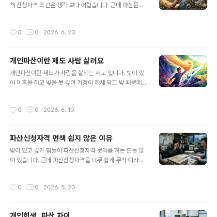
임료 환불 가능한 곳으로 신청 하세요. 1. 개인파산 파산선
책 신청자격 조건은 생각 보다 어렵습니다. 근데 파산문의
고 의미- 돈 못 갚겠다 하면 파산선고 받는건 쉽습니다. 파
전화를 받고 1:1맞춤 상담을 해보면 개인파산 면책을 신청
산선고는 그냥 해줍니다. 하지만 파산선고를 받는게 빚탕
만 하면 다 받아 줄거란 생각 내가 무직이고 어차피 못 갚을
작성시간
0
0
2026. 6. 23.
감을 받는다가 아닙니다. 아무 의..
건데 전액 탕감 해주는거 아닌가? 하는 오해를 하고 문의를
주십니다. 무직이라 못 갚는다는 조건 하나로 빚 전액 탕감
해주면 누가 빚을 갚을까요? 그냥 잠깐 직장 그만 두면 전
개인파산이란 제도 사람 살려요
액탕감 이라는 말이 말도 안되는 건 당연합니다. 1. 개인파
글 내용
산 불이익 면책 실패 이유- 개인파산을 신청 했다가 면책을
개인파산이란 제도가 사람을 살리는 제도 입니다. 빚이 있
못 받는 사례는 상당히 많습니다. 파산선고는 받았지만 면
어 이혼을 하고 빚을 못 갚아 가정이 해체 되고 빚 때문에
책을 받지 못 하는 경우입니다. 사실 이런 면책이 불가능한
극단적인 선택과 범죄까지 빚 때문에 일어나는 모든 일들
사건은 수임을 하지 않는게 맞지만 비용을 받기 위해 신청
이 단 하나만 알아도 해결 됩니다. 법원에서 심사 하는 개인
작성시간
0
0
2026. 6. 10.
을 무분별하게 받..
회생 개인파산 제도만 알아도 빚 때문에 가정이 해체 되는
일은 없습니다. 개인파산은 전액 빚탕감, 개인회생은 정상
적 경제활동을 이어 가면서 최대 90%탕감 까지 받을 수
파산신청자격 면책 쉽지 않은 이유
있으니 빚 때문에 일어날 부정적인 일들이 생기지 않습니
글 내용
다.개인파산이란 제도는 한국만 있는 제도가 아닙니다. 한
빚이 있고 갚기 힘들어 파산신청자격 문의를 하는 분들 많
국은 IMF를 극복 하기 위해 생겼고 제도가 개인회생도 생
이 있습니다. 근데 파산신청자격을 너무 쉽게 무직 이라는
기고 회생법원까지 출범하며 국민들의 빚 해결이 국가 과
조건 하나면 가능하다고 생각 하는 분들이 너무 많습니다.
제가 되었습니다. 빚 때문에 가정이 해체 되고 신용불량자
무직이 된다고 빚을 전액 탕감 해주면 잠깐 직장 그만두면
작성시간
0
0
2026. 5. 20.
와 기초수급자가 양산 되어 세금 지출만 ..
전액 탕감이라는건데 누가 빚을 갚고 누가 돈을 빌려주겠
습니까? 무직 조건 하나로 파산신청자격 가능한거 아닙니
다. 1. 파산신청자격 면책이 중요 포인트- 파산선고는 누구
개인회생, 파산 차이