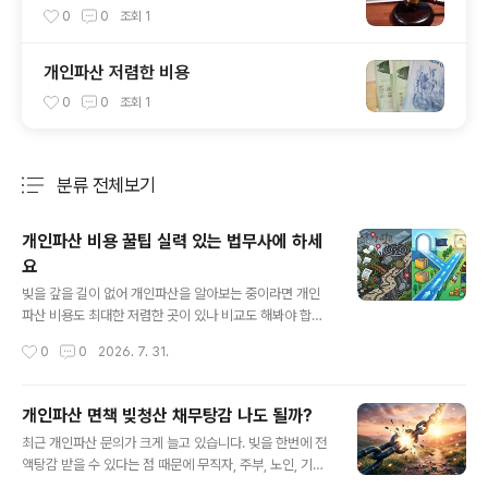
0
0
조회
1
개인파산 저렴한 비용
0
0
조회
1
분류 전체보기
주요 글 목록
개인파산 비용 꿀팁 실력 있는 법무사에 하세
요
글 내용
빚을 갚을 길이 없어 개인파산을 알아보는 중이라면 개인
파산 비용도 최대한 저렴한 곳이 있나 비교도 해봐야 합니
다. 업체마다 비용이 2배 3배 차이는 기본이기 때문에 알
작성시간
0
0
2026. 7. 31.
아 보면 비용도 점점 싼곳을 찾게 되는데 너무 비용 싼곳을
찾다가는 일 대충 하는 곳에 신청해서 기각 되거나 추가비
용 눈탱이로 결국 제일 비싼 비용에 하게 됩니다. 중요한 것
개인파산 면책 빚청산 채무탕감 나도 될까?
은 비용은 저렴하고 일 잘 하는 법무사를 찾는 것입니다. 오
글 내용
최근 개인파산 문의가 크게 늘고 있습니다. 빚을 한번에 전
랜기간 개인파산 면책 업무만 해서 업무 노하우 보정 처리
액탕감 받을 수 있다는 점 때문에 무직자, 주부, 노인, 기초
실력도 있는데 오랜기간 비용도 그대로 받는 저렴한 곳 아
수급자 같은 취약계층 문의가 많습니다. 그런데 아무리 소