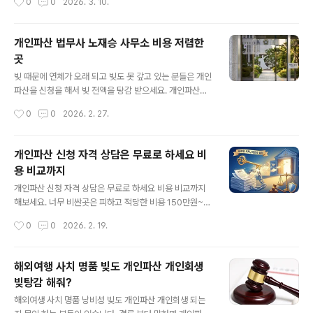
0
0
2026. 3. 10.
고 같이 비용도 부..
처리를 잘 하고 비용도 아직 싸게 받는 곳 찾아보면 있습니
다. 둘 다 똑같이 법원 서류 대신 받아 연락 하고 보정 대응
서류 준비까지 업무 차이 없습니다. 돈 더주고 변호사 할 이
개인파산 법무사 노재승 사무소 비용 저렴한
유는 없습니다. 비용이 비싼 사무실은 광고비를 많이 써서
곳
비싼 사무실 입니다. 1. 개인파산 변호사 비용 500만원?-
글 내용
서울 변호사 사무소에서 개인파산 면책 비용 500만원에
빚 때문에 연체가 오래 되고 빚도 못 갚고 있는 분들은 개인
성공 보수까지 상담 하고 다른 곳은 얼마 인지 알아보는데
파산을 신청을 해서 빚 전액을 탕감 받으세요. 개인파산은
비용차이가 너무 크게 난다며 이게 무슨 차이 인지 질문 하
법원에서 심사하고 법무사 사무소를 통해 신청을 합니다.
작성시간
0
0
2026. 2. 27.
는 분들이 많..
절차가 복잡하고 전문적인 서류 작성 보완이 필수기 때문
에 비용 주고 법무사를 찾아가 신청 합니다. 근데 이 신청
비용이 천차만별로 다릅니다. 어디는 500만원에 성공보수
개인파산 신청 자격 상담은 무료로 하세요 비
까지 요구하고 어디는 300만원 어디는 200만원 무슨 차
용 비교까지
이 인지 모르겠는데 비싼곳은 왜 이렇게 비싼지 문의도 합
글 내용
니다. 결론은 비싼곳은 피하세요. 1. 개인파산 법무사 변호
개인파산 신청 자격 상담은 무료로 하세요 비용 비교까지
사 차이- 비용은 변호사 사무소가 비싼데 업무 차이는 법무
해보세요. 너무 비싼곳은 피하고 적당한 비용 150만원~2
사와 다르지 않습니다. 오히려 업력이 오래 된 법무사 사무
50만원선으로 실무 설명을 1:1맞춤으로 해주는 곳 특히 면
작성시간
0
0
2026. 2. 19.
소가 일은 더 잘 하는 경우도 많습니다. 특히 개인파산은 보
책에 대한 설명과 면책 기각시 환불 조건을 하는 곳에 신청
정 처리 환가 재산 방어를 ..
하세요. 개인파산 신청 자격은 면책 가능 여부가 가장 중요
합니다. 개인파산 신청 해서 면책을 꼭 받아야만 빚탕감 완
해외여행 사치 명품 빚도 개인파산 개인회생
성 입니다. 면책을 못 받으면 아무 소용 없습니다.1. 개인파
빚탕감 해줘?
산 신청 자격 상담은 무료가 많습니다- 개인파산 신청자격
글 내용
상담을 무료로 해주는 곳이 많습니다. 그런데 어디는 된다
해외여생 사치 명품 낭비성 빚도 개인파산 개인회생 되는