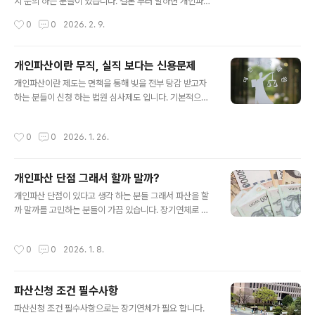
고 하고 어디는 안된다고 하는데 중요한 것은 파산선고는
지 문의 하는 분들이 있습니다. 결론 부터 말하면 개인파산
중요한게 아니고 파산시 '면책이 가능'한지가 중요합니다.
면책 불가, 개인회생 가능 합니다. 파산이란 제도가 나 빚
작성시간
0
0
2026. 2. 9.
면책이 불가능한데도 파산이 된다는 것은 의미가 없습니
못 갚아 그러니 빚 전액탕감 해줘 이런 제도가 아닙니다. 채
다. 따라서 면책 기각시 환불..
무사용처가 문제가 있으면 비면책채권으로 탕감 안해줍니
다. 1. 해외여행 사치 명품 낭비성 채무 개인파산- 성실하지
개인파산이란 무직, 실직 보다는 신용문제
만 불운한 채무자가 아닙니다 - 비면책 채권에 해당 되고
글 내용
개인파산이란 제도는 면책을 통해 빚을 전부 탕감 받고자
빚탕감 불가능 합니다- 무직이란 이유 하나로 모든 빚을 탕
하는 분들이 신청 하는 법원 심사제도 입니다. 기본적으로
감 해주는게 개인파산이 아닙니다- 파산 신청 해서 파산선
도덕적 해이와 신청의 남용 문제가 없어야 면책을 받을 조
고는 받을 수 있습니다- 돈 못 갚아 '파산선고'는 아무 의미
건이 됩니다. 결론부터 말하면 무직이건 실직자건 최근 채
없습니다 '면책'을 받아야 빚탕감 입니다- 면책 불가능한
작성시간
0
0
2026. 1. 26.
무, 최근 경제활동 있는 분들은 다시 직장 구해서 개인회생
개인파산은 신청 할 필요가 없습니다2. 그럼 개인회생으로
으로 가야 합니다. 개인파산 조건 무직만으로 되는거 아닙
해외여행 사치 명품 낭..
니다.1. 개인파산이란- 개인파산이란 법원 심사를 통해 빚
개인파산 단점 그래서 할까 말까?
을 전액 탕감 해주는 파격적인 빚청산 제도 입니다- 무직이
글 내용
면 다 되는 줄 알고 앞으로 무직이 될거 같은 분들도 문의
개인파산 단점이 있다고 생각 하는 분들 그래서 파산을 할
하는데, 안됩니다- 개인파산 신청이 중요한게 아니고 면책
까 말까를 고민하는 분들이 가끔 있습니다. 장기연체로 빚
을 받아야 빚탕감 됩니다- 면책 불가능하거나 청산가치 계
을 안갚고 잘 살고 있는 지금 구지 개인파산을 수임료 주고
산 환가 될 분들은 신청 하지 마세요2. 개인파산 신청자격-
해야 할까? 그냥 안갚다 죽으면 되는거 아닌가 생각 하는
작성시간
0
0
2026. 1. 8.
실제 파산문의 2명 중 1명은 ..
분들은 집중해 주세요.1. 개인파산 단점-큰 단점 없습니다-
신청 비용이 들고 -복잡한 서류 준비를 하는 과정을 신경써
서 해야 합니다-법무사를 찾아가 사건 의뢰를 해야 합니다
파산신청 조건 필수사항
2. 개인파산 단점 오해-개인파산 후 경제활동 가능합니다-
글 내용
개인파산 후 돈 벌어서 재산 취득 가능 합니다-개인파산 후
파산신청 조건 필수사항으로는 장기연체가 필요 합니다.