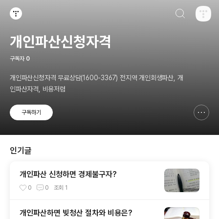
검색하기
티스토리
개인파산신청자격
구독자
0
개인파산신청자격 무료상담(1600-3367) 전지역 개인회생파산, 개
인파산자격, 비용저렴
구독하기
신고하기 레이어
열기
인기글
개인파산 신청하면 경제불구자?
0
0
조회
1
개인파산하면 빚청산 절차와 비용은?