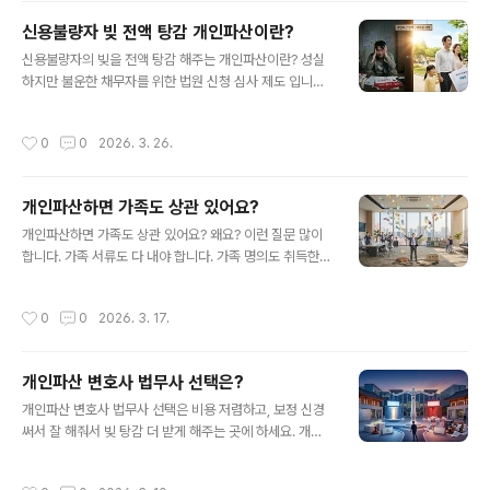
혹 하면서 다 될거처럼 말하는데, 면책까지 확실하게 가능
신용불량자 빚 전액 탕감 개인파산이란?
한게 맞는지를 문의 하고 면책 안되면 비용 전액 환불 조건
글 내용
으로 진행 하세요. 면책 심사에서 환가절차에 최근채무가
신용불량자의 빚을 전액 탕감 해주는 개인파산이란? 성실
전부 환가금액으로 계산 된다면 차라리 신청 안하는게 더
하지만 불운한 채무자를 위한 법원 신청 심사 제도 입니다.
나은 선택입니다. 최근채무는 환가 금액이 크게 나오니 개
법무사를 통해 법원에 신청하고 절차를 진행 하게 되는데
인파산으로 해결 할 문제가 아닙니다.1. 개인파산 면책에서
많은 서류를 제출하고 전문적인 서류작성과 심사 과정에서
작성시간
0
0
2026. 3. 26.
면책이란?- 면책이란 빚탕감을 말하는..
이의 신청까지 개인이 혼자 신청하기는 어려워 비용을 주
고 법무사에 의뢰를 합니다. 많은 분들이 나 정도면 개인파
산 면책 되겠지 쉽게 생각하고 문의를 하지만 실제 상담 해
개인파산하면 가족도 상관 있어요?
보면 2명 중 1명은 개인파산 면책 자격이 안됩니다. 면책이
글 내용
중요합니다. 파산선고는 안 중요하고, 면책을 받아야 빚탕
개인파산하면 가족도 상관 있어요? 왜요? 이런 질문 많이
감 완성 입니다. 1. 신용불량자 상태 개인파산- 신용불량자
합니다. 가족 서류도 다 내야 합니다. 가족 명의도 취득한
가 됐다는 것은 지속적으로 빚을 갚지 못 하는 상태로 법적
본인 재산이 있는지? 아들 명의로 사업을 하는것은 아닌
조치 압류 경매로 다 털어가도 빚이 해결이 안되고 신용불
지? 딸 통장으로 급여 받는 일을 하는게 아닌지? 법원은 일
작성시간
0
0
2026. 3. 17.
량자라 통장도 못 쓰고 4대보험..
단 다 의심하고 서류 제출 요구 명령을 합니다. 이럴 때 가
족들도 서류를 잘 제출 하고 적극 같이 해명을 해야 합니다.
법원이 서류를 제출 하라는데 못 하겠다 하면 보정불응으
개인파산 변호사 법무사 선택은?
로 기각 될 수 있습니다. 만약 10년 20년 연락을 안하고 지
글 내용
내고 있는 가족이라면 소명 자료를 제출하면 가족 서류를
개인파산 변호사 법무사 선택은 비용 저렴하고, 보정 신경
제출 안해도 됩니다. 하지만 같이 거주 하는 가족 서류 정도
써서 잘 해줘서 빚 탕감 더 받게 해주는 곳에 하세요. 개인
는 발급해야만 합니다.1. 개인파산하면 가족 불이익- 개인
파산 변호사 법무사 업무상 차이 없습니다. 오히려 오랜 기
파산하면 가족 불이익 하나도 없습니다. 같이 서류 준비 하
간 업무를 했던 법무사 사무소가 경력 경험이 쌓여서 서류
작성시간