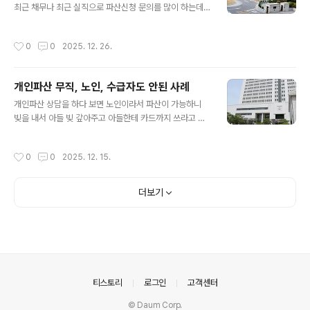
통장사용 가능 합니다-개인파산 후 인생 망함 아닙니다 돈
최근 채무나 최근 실직으로 파산신청 문의를 많이 하는데
벌고 연예인도 하고 잘 삽니다3. 개인파산 단점 외 큰일-장
사실 최근 일시적 경제적 어려움으로 개인파산신청은 면책
기연체 하는 분들이 가장 많이 하는 착각이 내가 죽으면 빚
받기 어렵습니다. 1. 파산신청 조건 간단하지 않습니다-가
작성시간
0
0
2025. 12. 26.
도 없어진다는 생각 입니..
끔 잘 모르고 내가 파산 하겠다는데, 못 갚겠다는데 배째라
는데 그럼 어쩌라고요? 라고 막무가내 파산 주장 하는 분들
이 참 많습니다 네 파산선고는 받을 수 있습니다-파산선고
개인파산 무직, 노인, 수급자도 안된 사례
는 쉽게 가능합니다 못 갚아 배째 하면 파산선고는 쉽게 해
글 내용
드립니다-중요한건 파산선고 후 면책입니다. 면책을 못 받
개인파산 상담을 하다 보면 노인이라서 파산이 가능하니
으면 파산선고 후에도 빚은 갚아야 합니다 -면책을 받아야
빚을 내서 아들 빚 갚아주고 아들한테 카드까지 쓰라고 주
빚탕감이 된겁니다.-단순히 못 갚아 안갚아 무직인데 어쩌
고 나는 노인이니 갚을 능력 없다고 개인파산 하겠다고 선
라고 해서 빚탕감을 해주면 어느 누가 빚을 갚겠습니까?2.
언하는 분들 가끔 있습니다. 그리고 무직 될거 같으니 파산
작성시간
0
0
2025. 12. 15.
파산신청 조건 필수사항-장기연체와 장..
하겠다, 나는 기초수급자라 신용카드 빚 파산 되는거 아니
냐 이렇게 특정 조건이 있으면 무조건 개인파산이 된다고
착각 하는 분들 전화 많이 옵니다. 빚탕감 안됩니다.1. 개인
더보기
파산 무직-무직 조건 하나로 빚을 전부 탕감 해주면 누가
돈을 갚겠습니까? 잠깐 직장 그만두면 빚탕감이라니 말도
안되는 논리죠. -무직은 다시 직장 구해서 개인회생을 하는
겁니다. 개인회생도 파격적으로 빚탕감 해줍니다.-한달 전
부터 몇달 전부터 무직이다 못 갚겠는데 어쩌라는거냐?라
고 파산만 하면 빚이 다 없어지는 줄..
의안내
티스토리
로그인
고객센터
© Daum Corp.